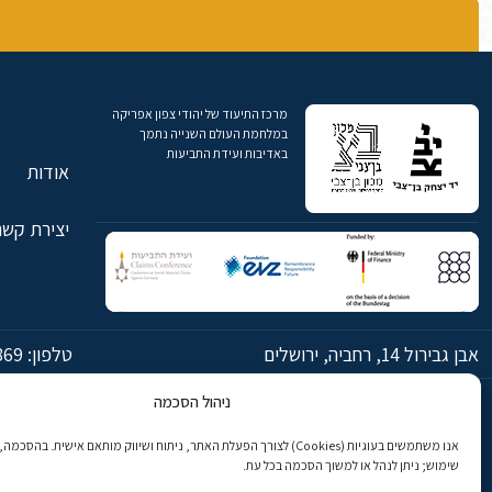
מרכז התיעוד של יהודי צפון אפריקה
במלחמת העולם השנייה נתמך
באדיבות ועידת התביעות
אודות
יצירת קשר
אבן גבירול 14, רחביה, ירושלים
טלפון:
869
ניהול הסכמה
© כל הזכויות שמורות ליד יצחק בן-צבי ירושלים
אנו משתמשים בעוגיות (Cookies) לצורך הפעלת האתר, ניתוח ושיווק מותאם אישית. בהס
שימוש; ניתן לנהל או למשוך הסכמה בכל עת.