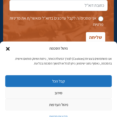
אני מסכימ/ה לקבל עדכונים בדוא''ל ומאשר/ת את מדיניות
פרטיות
ניהול הסכמה
אנו משתמשים בעוגיות (Cookies) לצורך הפעלת האתר, ניתוח ושיווק מותאם אישית.
בהסכמה, נאסוף נתוני שימוש; ניתן לנהל או למשוך הסכמה בכל עת.
אבן גבירול 14, רחביה, ירושלים
טלפון:
02-5398869
קבל הכל
כתובת דוא"ל:
najww2@ybz.org.il
סירוב
© כל הזכויות שמורות ליד יצחק בן-צבי ירושלים
ניהול העדפות
פיתוח אתרים
מדיניות פרטיות