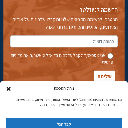
הרשמה לניוזלטר
הצטרפו לרשימת התפוצה שלנו ותקבלו עדכונים על אודות
האירועים, הכנסים והסיורים ברחבי הארץ
אני מסכימ/ה לקבל עדכונים בדוא''ל ומאשר/ת את מדיניות
פרטיות
ניהול הסכמה
אנו משתמשים בעוגיות (Cookies) לצורך הפעלת האתר, ניתוח ושיווק מותאם אישית.
בהסכמה, נאסוף נתוני שימוש; ניתן לנהל או למשוך הסכמה בכל עת.
אבן גבירול 14, רחביה, ירושלים
טלפון:
02-5398869
קבל הכל