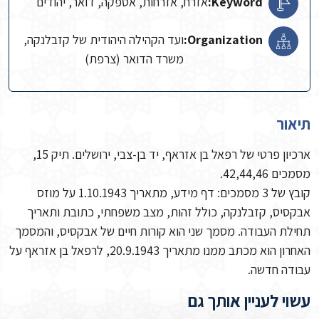
Keyword:
אזרח, אזרחות, אספקה, דואר, יהודים
Organization:
ועד הקהילה היהודית של קזבלנקה,
משרד הדואר (צרפת)
תיאור
ארכיון פרטי של רפאל בן אזראף, יד בן-צבי, ירושלים. תיק 15,
מסמכים 42,44,46.
קובץ של 3 מסמכים: דף מידע, מתאריך 1.10.1943 על מוזס
אבקסיס, קזבלנקה, כולל זהות, מצב משפחתי, כתובת ותאריך
תחילת העבודה. מסמך שני הוא קורות חיים של אבקסיס, והמסמך
האחרון הוא מכתב ממנו מתאריך 20.9.1943, לרפאל בן אזראף על
עבודה חדשה.
עשוי לעניין אותך גם