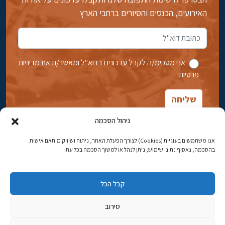
האירועים, הכנסים והסיורים ברחבי הארץ
אני מסכימ/ה לקבל עדכונים בדוא''ל ומאשר/ת את מדיניות
פרטיות
ניהול הסכמה
אנו משתמשים בעוגיות (Cookies) לצורך הפעלת האתר, ניתוח ושיווק מותאם אישית.
בהסכמה, נאסוף נתוני שימוש; ניתן לנהל או למשוך הסכמה בכל עת.
אבן גבירול 14, רחביה, ירושלים
טלפון:
02-5398869
קבל הכל
כתובת דוא"ל:
najww2@ybz.org.il
סירוב