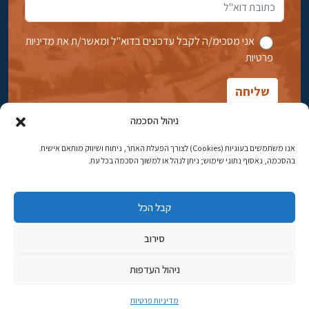
אני מסכימ/ה לקבל עדכונים בדוא''ל ומאשר/ת את מדיניות
פרטיות
ניהול הסכמה
אנו משתמשים בעוגיות (Cookies) לצורך הפעלת האתר, ניתוח ושיווק מותאם אישית.
בהסכמה, נאסוף נתוני שימוש; ניתן לנהל או למשוך הסכמה בכל עת.
אבן גבירול 14, רחביה, ירושלים
טלפון:
02-5398869
קבל הכל
כתובת דוא"ל:
najww2@ybz.org.il
סירוב
© כל הזכויות שמורות ליד יצחק בן-צבי ירושלים
ניהול העדפות
פיתוח אתרים
מדיניות פרטיות