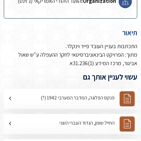
Organization:
הוועד היהודי האמריקאי (ג'וינט)
תיאור
התכתבות בעניין העובד פייר וינקלר.
מתוך: הפרויקט הבינאוניברסיטאי לחקר ההעפלה ע"ש שאול
אביגור, מרכז המידע (1)31.236א
עשוי לעניין אותך גם
פנקס הפלוגה, המדבר המערבי 1942 (?)
החייל שומן, הגדוד העברי השני