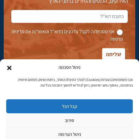
האירועים, הכנסים והסיורים ברחבי הארץ
אני מסכימ/ה לקבל עדכונים בדוא''ל ומאשר/ת את מדיניות
פרטיות
ניהול הסכמה
אנו משתמשים בעוגיות (Cookies) לצורך הפעלת האתר, ניתוח ושיווק מותאם אישית.
בהסכמה, נאסוף נתוני שימוש; ניתן לנהל או למשוך הסכמה בכל עת.
אבן גבירול 14, רחביה, ירושלים
טלפון:
02-5398869
קבל הכל
כתובת דוא"ל:
najww2@ybz.org.il
סירוב
© כל הזכויות שמורות ליד יצחק בן-צבי ירושלים
ניהול העדפות