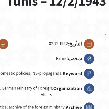
Tunis – 12/2/1943
التأريخ:
02.12.1942
شخصية:
Rahn
domestic policies, NS-propaganda
Keyword:
n, German Ministry of Foreign
Organization:
Affairs
tical archive of the foreign ministry
Archive: