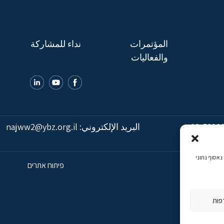
المؤتمرات
نداء للمشاركة
والفعاليات
02-5398
البريد الإلكتروني:
najww2@ybz.org.il
כמה, נאסוף נתוני
פיתוח אתרים
פות