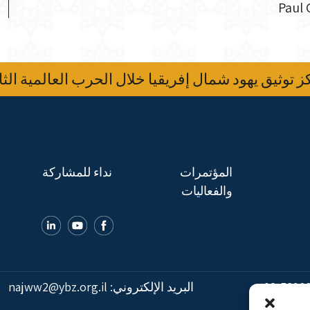
 توثيق يهود شمال إفريقيا خلال الحرب العالمية الثا
المؤتمرات
نداء للمشاركة
والفعاليات
02-5398
البريد الإلكتروني:
najww2@ybz.org.il