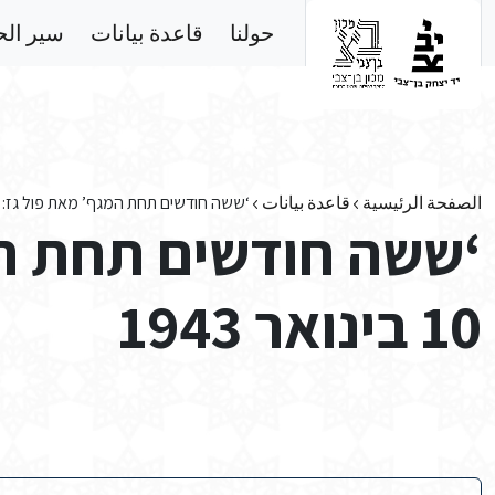
Skip to main conten
حولنا
قاعدة بيانات
سير ال
الصفحة الرئيسية
قاعدة بيانات
‘ששה חודשים תחת המגף’ מאת פול גז: 10 בינואר 1943
‘ששה חודשים תחת המ
10 בינואר 1943