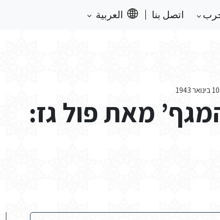
حرب
اتصل بنا
العربية
גף’ מאת פול גז: