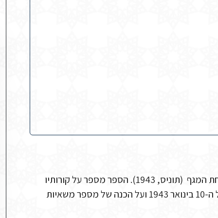
פול גז מספר על מאורעות המלחמה בספרו ששה חודשים תחת המגף (תוניס, 1943). הספר מספר על קורותיו
של גז במלחמת העולם השנייה בתוניס. בפרק זה גז מספר על ה-10 בינואר 1943 ועל הכנה של מספר משאיות