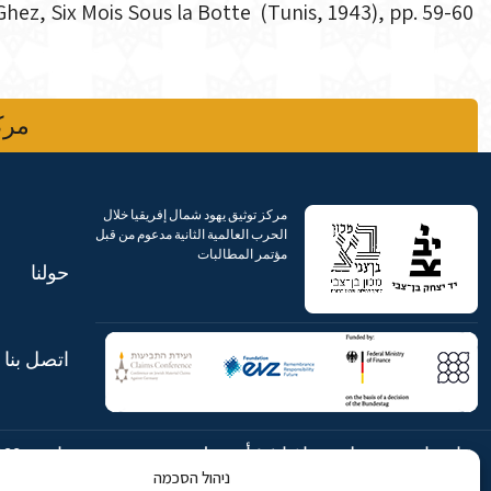
Paul Ghez, Six Mois Sous la Botte (Tunis, 1943), pp. 59-60
مركز
مركز توثيق يهود شمال إفريقيا خلال
الحرب العالمية الثانية مدعوم من قبل
مؤتمر المطالبات
حولنا
اتصل بنا
شارع ابن جبيرول، رحافيا ١٤ أورشليم
هاتف:
869
ניהול הסכמה
- القدس