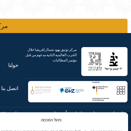
مركز
مركز توثيق يهود شمال إفريقيا خلال
الحرب العالمية الثانية مدعوم من قبل
مؤتمر المطالبات
حولنا
اتصل بنا
شارع ابن جبيرول، رحافيا ١٤ أورشليم
هاتف:
869
ניהול הסכמה
- القدس