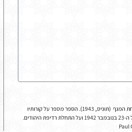
פול גז מספר על מאורעות המלחמה בספרו ששה חודשים תחת המגף (תוניס, 1943). הספר מספר על קורותיו
ודים.