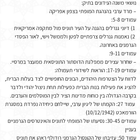
נושאי משנה הנידונים בתיק:
– מרד ערבי בהנהגת המופתי בצפון אפריקה
עמודים 5-8:
1) דיוני גנרלים בהגנה על העיר תוניס מול מתקפה אמריקאית
2) נאמנות גנרלים צרפתיים לפטן ולממשל וישי, לאור הפסדי
הגרמנים באחרונה.
עמודים 9-11:
– שחרור עצירים ממפלגת הדוסתור התוניסאית ממעצר במרסיי.
עמודים 17-19: הוראות לשידורי תעמולה:
לדווח על הצטרפות היהודים, הבונים החופשיים לצד בעלות הברית,
להציג את פעילות בנות הברית כפעילות תחת ניצול יהודי ולדבר
בקרבה הגדולה בין כוחות מדינות הציר לבין המוסלמים והערבים.
עמוד 27: הקמתו של ליגיון ערבי, שיילחם כיחידה נפרדת במסגרת
הוורמאכט (10/12/1942)
עמודים 30-45: נסיעתו של המופתי לתוניס והאינטרסים הגרמניים
בעניין
עמוד 50: עזיבתו של הקונסול הגרמני רודולף ראהן את תוניס