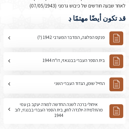
לאחר שבעה חודשים של כיבוש גרמני (07/05/1943)
قد تكون أيضًا مهتمًا ڊ
פנקס הפלוגה, המדבר המערבי 1942 (?)
בית הספר העברי בבנגאזי, דו”ח 1944
החייל שומן, הגדוד העברי השני
איחולי ברכה לשנה החדשה למורה יעקב בן עמי
מהתלמידה יולנדה לוזון, בית הספר העברי בבנגזי, לוב
1944