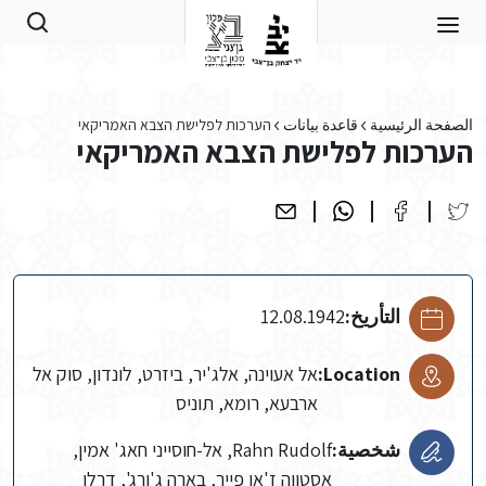
Skip to main conten
الصفحة الرئيسية
قاعدة بيانات
הערכות לפלישת הצבא האמריקאי
הערכות לפלישת הצבא האמריקאי
التأريخ:
12.08.1942
Location:
אל אעוינה, אלג'יר, ביזרט, לונדון, סוק אל
ארבעא, רומא, תוניס
شخصية:
Rahn Rudolf, אל-חוסייני חאג' אמין,
אסטווה ז'אן פייר, בארה ג'ורג', דרלן