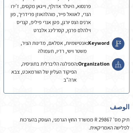
פרנסוא, היטלר אדולף, וייגאן מקסים, ז'ירו
הנרי, לאוואל פייר, מוהלהאוזן פרידריך, פון
ארנים הנס יורגן, פטן אנרי פיליפ, קנריס
וילהלם פרנץ, קסרלינג אלברט
Keyword:
אנטישמיות, אסלאם, מדינות הציר,
משטר וישי, רדיו, תעמולה
Organization:
המפלגה הליברלית בתוניסיה,
הפיקוד העליון של הוורמאכט, צבא
ארה"ב
الوصف
תיק מס' 29867 R ממשרד החוץ הגרמני, העוסק בהערכות
לפלישה האמריקאית.