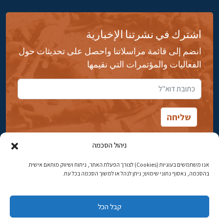
اشترك في نشرتنا الإخبارية
انضم إلى قائمة مراسلاتنا واحصل على تحديثات حول
الفعاليات والمؤتمرات التي نقيمها
ניהול הסכמה
אנו משתמשים בעוגיות (Cookies) לצורך הפעלת האתר, ניתוח ושיווק מותאם אישית.
شارع ابن جبيرول، رحافيا ١٤ أورشليم - القدس
בהסכמה, נאסוף נתוני שימוש; ניתן לנהל או למשוך הסכמה בכל עת.
هاتف:
02-5398869
קבל הכל
البريد الإلكتروني:
najww2@ybz.org.il