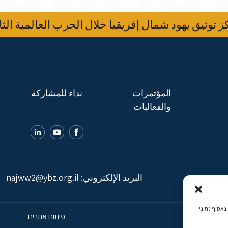
 توثيق يهود شمال إفريقيا خلال الحرب العالمية الثا
المؤتمرات
نداء للمشاركة
والفعاليات
02-5398
البريد الإلكتروني:
najww2@ybz.org.il
כמה, נאסוף נתוני
פיתוח אתרים