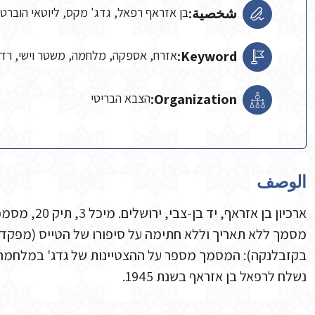
شخصية:
בן אזראף רפאל, גדג' מקס, ליוטאי הוברט
Keyword:
אזרח, אספקה, מלחמה, משטר וישי, רדי
Organization:
הצבא הבריטי
الوصف
ארכיון בן אזראף, יד בן-צבי, ירושלים. מיכל 3, תיק 20, מסמכים 11-19.
מסמך ללא תאריך וללא חתימה על סיפורו של הטייס (מפקד) 
בקזבלנקה): המסמך מספר על ההצטיינות של גדג' במלחמה ב
נשלח לרפאל בן אזראף בשנת 1945.