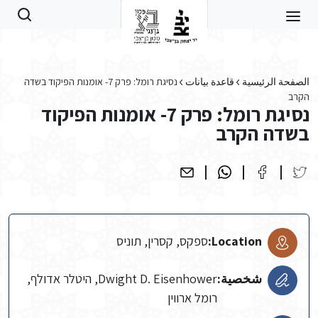
Skip to main conten
الصفحة الرئيسية
قاعدة بيانات
נסיגת רומל: פרק 7- אומנות הפיקוד בשדה
הקרב
נסיגת רומל: פרק 7- אומנות הפיקוד
בשדה הקרב
Location:
ספקס, קסרין, תוניס
شخصية:
Dwight D. Eisenhower, היטלר אדולף,
רומל ארווין