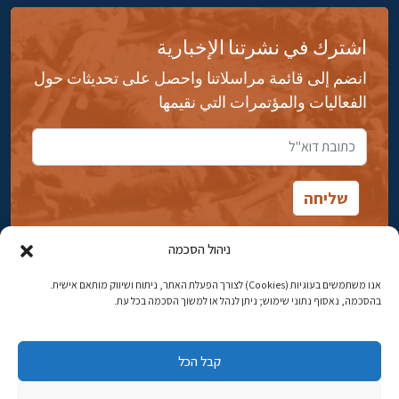
اشترك في نشرتنا الإخبارية
انضم إلى قائمة مراسلاتنا واحصل على تحديثات حول
الفعاليات والمؤتمرات التي نقيمها
ניהול הסכמה
אנו משתמשים בעוגיות (Cookies) לצורך הפעלת האתר, ניתוח ושיווק מותאם אישית.
شارع ابن جبيرول، رحافيا ١٤ أورشليم - القدس
בהסכמה, נאסוף נתוני שימוש; ניתן לנהל או למשוך הסכמה בכל עת.
هاتف:
02-5398869
קבל הכל
البريد الإلكتروني:
najww2@ybz.org.il