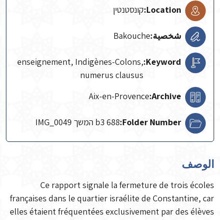
Location:
קונסטנטין
شخصية:
Bakouche
enseignement, Indigènes-Colons,
Keyword:
numerus clausus
Aix-en-Provence
Archive:
Folder Number:
b3 688 המשך IMG_0049
الوصف
Ce rapport signale la fermeture de trois écoles
françaises dans le quartier israélite de Constantine, car
elles étaient fréquentées exclusivement par des élèves