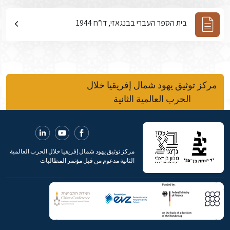
בית הספר העברי בבנגאזי, דו”ח 1944
مركز توثيق يهود شمال إفريقيا خلال
الحرب العالمية الثانية
مركز توثيق يهود شمال إفريقيا خلال الحرب العالمية
الثانية مدعوم من قبل مؤتمر المطالبات