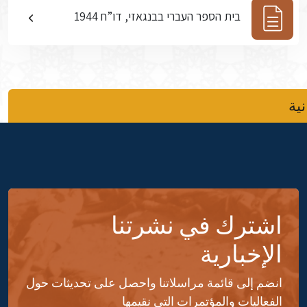
בית הספר העברי בבנגאזי, דו”ח 1944
نية
اشترك في نشرتنا
الإخبارية
انضم إلى قائمة مراسلاتنا واحصل على تحديثات حول
الفعاليات والمؤتمرات التي نقيمها