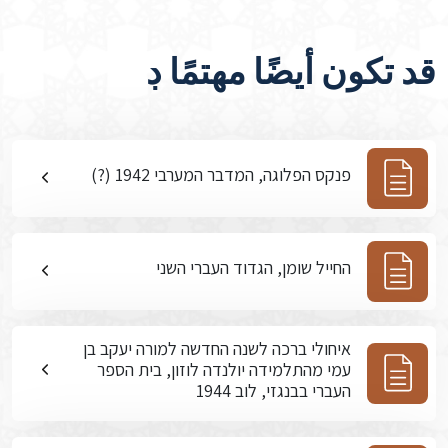
قد تكون أيضًا مهتمًا ڊ
פנקס הפלוגה, המדבר המערבי 1942 (?)
החייל שומן, הגדוד העברי השני
איחולי ברכה לשנה החדשה למורה יעקב בן
עמי מהתלמידה יולנדה לוזון, בית הספר
העברי בבנגזי, לוב 1944