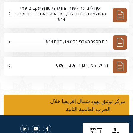
איחולי ברכה לשנה החדשה למורה יעקב בן עמי
מהתלמידה יולנדה לוזון, בית הספר העברי בבנגזי, לוב
1944
בית הספר העברי בבנגאזי, דו”ח 1944
החייל שומן, הגדוד העברי השני
مركز توثيق يهود شمال إفريقيا خلال
الحرب العالمية الثانية