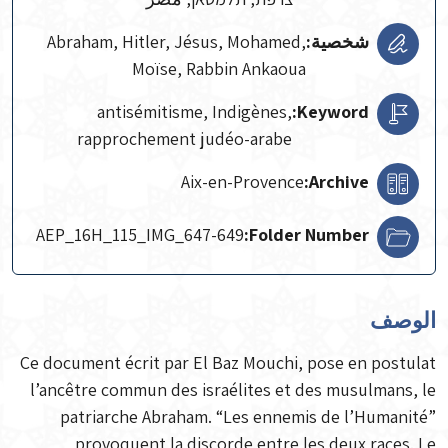
شخصية:
Abraham, Hitler, Jésus, Mohamed,
Moïse, Rabbin Ankaoua
antisémitisme, Indigènes,
Keyword:
rapprochement judéo-arabe
Aix-en-Provence
Archive:
AEP_16H_115_IMG_647-649
Folder Number:
الوصف
Ce document écrit par El Baz Mouchi, pose en postulat
l’ancêtre commun des israélites et des musulmans, le
patriarche Abraham. “Les ennemis de l’Humanité”
provoquent la discorde entre les deux races. Le