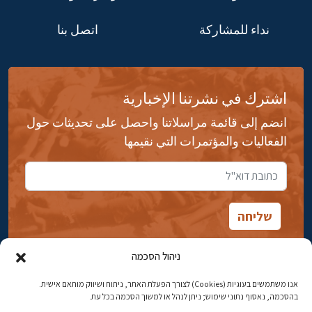
نداء للمشاركة
اتصل بنا
اشترك في نشرتنا الإخبارية
انضم إلى قائمة مراسلاتنا واحصل على تحديثات حول
الفعاليات والمؤتمرات التي نقيمها
ניהול הסכמה
אנו משתמשים בעוגיות (Cookies) לצורך הפעלת האתר, ניתוח ושיווק מותאם אישית.
شارع ابن جبيرول، رحافيا ١٤ أورشليم - القدس
בהסכמה, נאסוף נתוני שימוש; ניתן לנהל או למשוך הסכמה בכל עת.