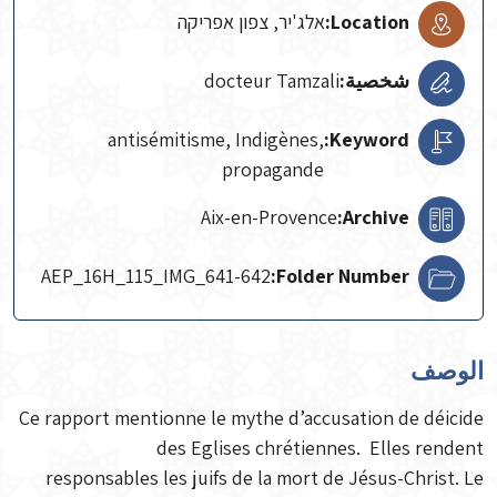
Location:
אלג'יר, צפון אפריקה
شخصية:
docteur Tamzali
antisémitisme, Indigènes,
Keyword:
propagande
Aix-en-Provence
Archive:
AEP_16H_115_IMG_641-642
Folder Number:
الوصف
Ce rapport mentionne le mythe d’accusation de déicide
des Eglises chrétiennes. Elles rendent
responsables les juifs de la mort de Jésus-Christ. Le