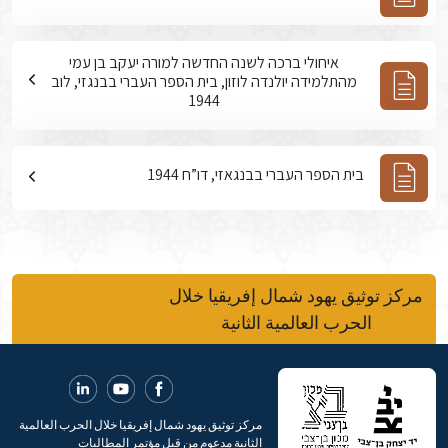
איחולי ברכה לשנה החדשה למורה יעקב בן עמי
מהתלמידה יולנדה לוזון, בית הספר העברי בבנגזי, לוב
1944
בית הספר העברי בבנגאזי, דו”ח 1944
مركز توثيق يهود شمال إفريقيا خلال
الحرب العالمية الثانية
مركز توثيق يهود شمال إفريقيا خلال الحرب العالمية
الثانية مدعوم من قبل مؤتمر المطالبات