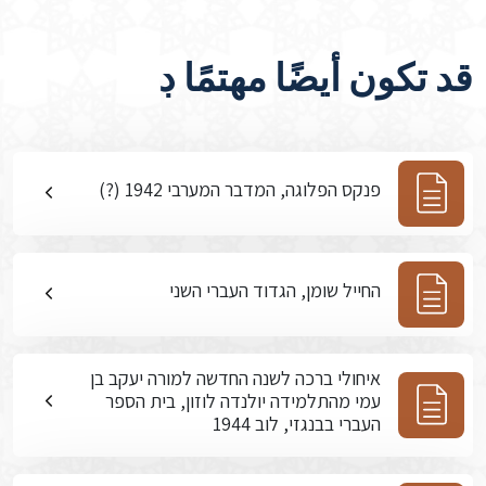
قد تكون أيضًا مهتمًا ڊ
פנקס הפלוגה, המדבר המערבי 1942 (?)
החייל שומן, הגדוד העברי השני
איחולי ברכה לשנה החדשה למורה יעקב בן
עמי מהתלמידה יולנדה לוזון, בית הספר
העברי בבנגזי, לוב 1944