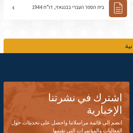
בית הספר העברי בבנגאזי, דו”ח 1944
نية
اشترك في نشرتنا
الإخبارية
انضم إلى قائمة مراسلاتنا واحصل على تحديثات حول
الفعاليات والمؤتمرات التي نقيمها