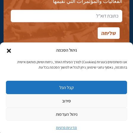
الفعاليات والمؤتمرات التي نقيمها
ניהול הסכמה
אנו משתמשים בעוגיות (Cookies) לצורך הפעלת האתר, ניתוח ושיווק מותאם אישית.
شارع ابن جبيرول، رحافيا ١٤ أورشليم - القدس
בהסכמה, נאסוף נתוני שימוש; ניתן לנהל או למשוך הסכמה בכל עת.
هاتف:
02-5398869
קבל הכל
البريد الإلكتروني:
najww2@ybz.org.il
סירוב
© جميع الحقوق محفوظة لياد إسحاق بن زفي في أورشليم القدس
ניהול העדפות
פיתוח אתרים
מדיניות פרטיות