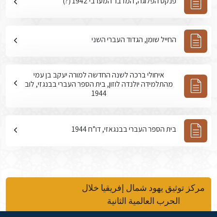
פנקס הפלוגה, המדבר המערבי 1942 (?)
החייל שומן, הגדוד העברי השני
איחולי ברכה לשנה החדשה למורה יעקב בן עמי
מהתלמידה יולנדה לוזון, בית הספר העברי בבנגזי, לוב
1944
בית הספר העברי בבנגאזי, דו”ח 1944
مركز توثيق يهود شمال إفريقيا خلال
الحرب العالمية الثانية