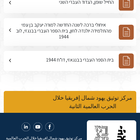
החייל שומן, הגדוד העברי השני
איחולי ברכה לשנה החדשה למורה יעקב בן עמי
מהתלמידה יולנדה לוזון, בית הספר העברי בבנגזי, לוב
1944
בית הספר העברי בבנגאזי, דו”ח 1944
مركز توثيق يهود شمال إفريقيا خلال
الحرب العالمية الثانية
مركز توثيق يهود شمال إفريقيا خلال الحرب العالمية