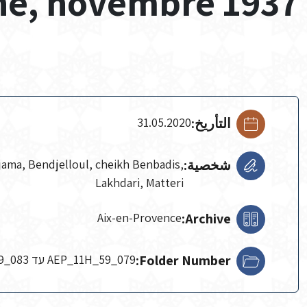
ne, novembre 1937
التأريخ:
31.05.2020
شخصية:
jama, Bendjelloul, cheikh Benbadis,
Lakhdari, Matteri
Aix-en-Provence
Archive:
Folder Number:
AEP_11H_59_079 עד AEP_11H_59_083