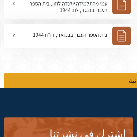
עמי מהתלמידה יולנדה לוזון, בית הספר
העברי בבנגזי, לוב 1944
בית הספר העברי בבנגאזי, דו”ח 1944
نية
اشترك في نشرتنا