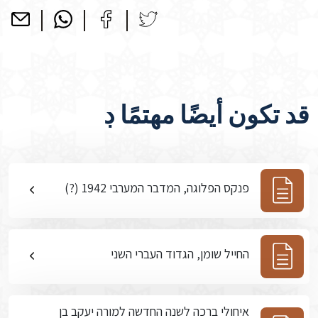
قد تكون أيضًا مهتمًا ڊ
פנקס הפלוגה, המדבר המערבי 1942 (?)
החייל שומן, הגדוד העברי השני
איחולי ברכה לשנה החדשה למורה יעקב בן