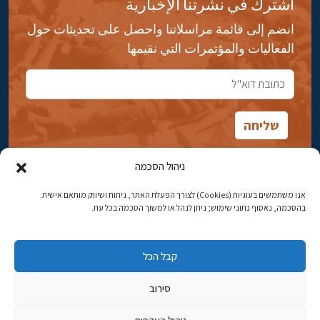
اشترك في نشرتنا الإخبارية
انضم إلى قائمة مراسلاتنا واحصل على تحديثات حول
الفعاليات والمؤتمرات التي نقيمها
ניהול הסכמה
אנו משתמשים בעוגיות (Cookies) לצורך הפעלת האתר, ניתוח ושיווק מותאם אישית.
شارع ابن جبيرول، رحافيا ١٤ أورشليم - القدس
בהסכמה, נאסוף נתוני שימוש; ניתן לנהל או למשוך הסכמה בכל עת.
هاتف:
02-5398869
קבל הכל
البريد الإلكتروني:
najww2@ybz.org.il
סירוב
© جميع الحقوق محفوظة لياد إسحاق بن زفي في أورشليم القدس