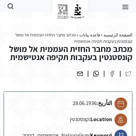
Skip to main conten
الصفحة الرئيسية
قاعدة بيانات
מכתב מחבר החזית העממית אל מושל
קונסטנטין בעקבות תקיפה אנטישמית
מכתב מחבר החזית העממית אל מושל
קונסטנטין בעקבות תקיפה אנטישמית
التأريخ:
28.06.1936
Location:
קונסטנטין
Keyword:
Nationalism, אנטישמיות, קטטה