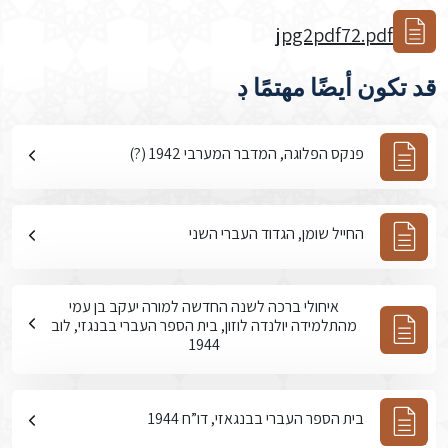
jpg2pdf72.pdf
قد تكون أيضًا مهتمًا ڊ
פנקס הפלוגה, המדבר המערבי 1942 (?)
החייל שומן, הגדוד העברי השני
איחולי ברכה לשנה החדשה למורה יעקב בן עמי
מהתלמידה יולנדה לוזון, בית הספר העברי בבנגזי, לוב
1944
בית הספר העברי בבנגאזי, דו”ח 1944