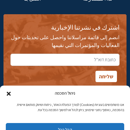
اشترك في نشرتنا الإخبارية
انضم إلى قائمة مراسلاتنا واحصل على تحديثات حول
الفعاليات والمؤتمرات التي نقيمها
ניהול הסכמה
אנו משתמשים בעוגיות (Cookies) לצורך הפעלת האתר, ניתוח ושיווק מותאם אישית.
شارع ابن جبيرول، رحافيا ١٤ أورشليم - القدس
בהסכמה, נאסוף נתוני שימוש; ניתן לנהל או למשוך הסכמה בכל עת.
هاتف:
02-5398869
קבל הכל