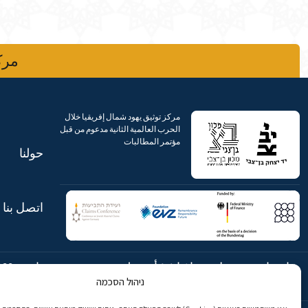
مركز
مركز توثيق يهود شمال إفريقيا خلال
الحرب العالمية الثانية مدعوم من قبل
مؤتمر المطالبات
حولنا
اتصل بنا
شارع ابن جبيرول، رحافيا ١٤ أورشليم
هاتف:
869
ניהול הסכמה
- القدس