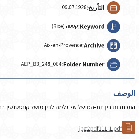
التأريخ:
09.07.1928
Keyword:
קטטה (Rixe)
Aix-en-Provence
Archive:
AEP_B3_248_064
Folder Number:
الوصف
התכתבות בין תת-המושל של גלמה לבין מושל קונסטנטין בנו
jpg2pdf111-1.pdf