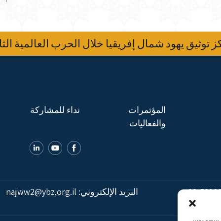
 توثيق يهود شمال إفريقيا خلال الحرب العالمية الثا
المؤتمرات
نداء للمشاركة
والفعاليات
02-5398
البريد الإلكتروني:
najww2@ybz.org.il