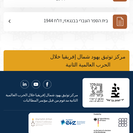
בית הספר העברי בבנגאזי, דו”ח 1944
مركز توثيق يهود شمال إفريقيا خلال
الحرب العالمية الثانية
مركز توثيق يهود شمال إفريقيا خلال الحرب العالمية
الثانية مدعوم من قبل مؤتمر المطالبات