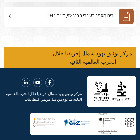
בית הספר העברי בבנגאזי, דו”ח 1944
مركز توثيق يهود شمال إفريقيا خلال
الحرب العالمية الثانية
مركز توثيق يهود شمال إفريقيا خلال الحرب العالمية
الثانية مدعوم من قبل مؤتمر المطالبات