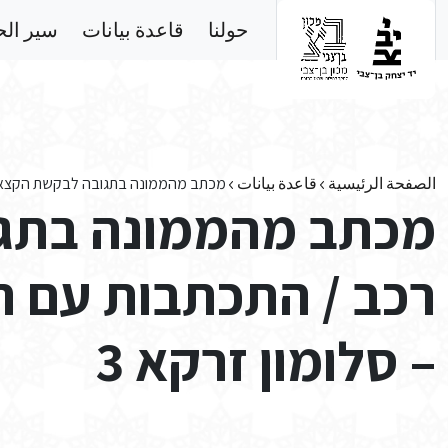
Skip to main conten
حولنا
قاعدة بيانات
سير ال
الصفحة الرئيسية
قاعدة بيانات
מכתב מהממונה בתגובה לבקשת הקצאת רכ
מכתב מהממונה בתג
רכב / התכתבות עם ה
– סלומון זרקא 3