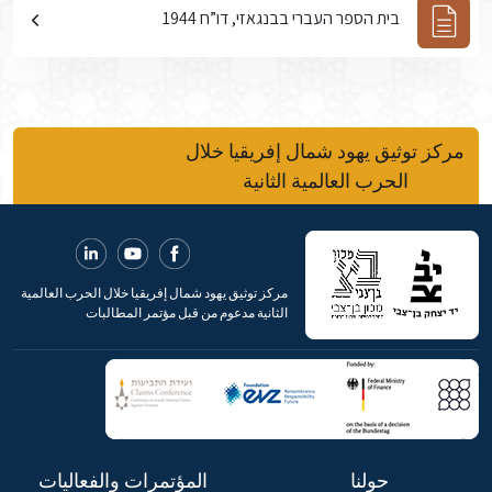
בית הספר העברי בבנגאזי, דו”ח 1944
مركز توثيق يهود شمال إفريقيا خلال
الحرب العالمية الثانية
مركز توثيق يهود شمال إفريقيا خلال الحرب العالمية
الثانية مدعوم من قبل مؤتمر المطالبات
حولنا
المؤتمرات والفعاليات