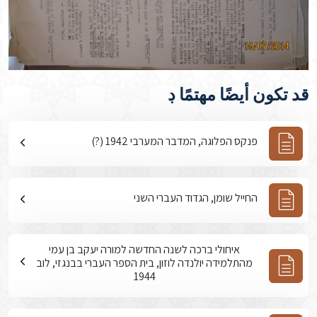
قد تكون أيضًا مهتمًا ڊ
פנקס הפלוגה, המדבר המערבי 1942 (?)
החייל שומן, הגדוד העברי השני
איחולי ברכה לשנה החדשה למורה יעקב בן עמי
מהתלמידה יולנדה לוזון, בית הספר העברי בבנגזי, לוב
1944