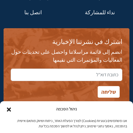
نداء للمشاركة
اتصل بنا
اشترك في نشرتنا الإخبارية
انضم إلى قائمة مراسلاتنا واحصل على تحديثات حول
الفعاليات والمؤتمرات التي نقيمها
ניהול הסכמה
אנו משתמשים בעוגיות (Cookies) לצורך הפעלת האתר, ניתוח ושיווק מותאם אישית.
شارع ابن جبيرول، رحافيا ١٤ أورشليم - القدس
בהסכמה, נאסוף נתוני שימוש; ניתן לנהל או למשוך הסכמה בכל עת.