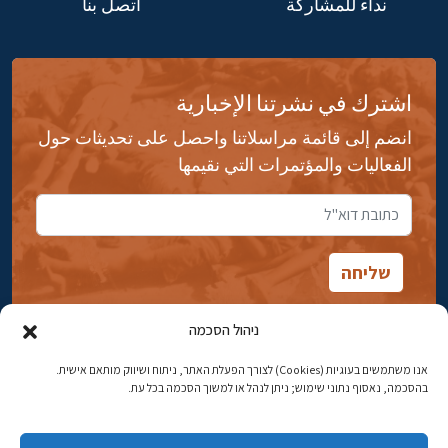
نداء للمشاركة
اتصل بنا
اشترك في نشرتنا الإخبارية
انضم إلى قائمة مراسلاتنا واحصل على تحديثات حول
الفعاليات والمؤتمرات التي نقيمها
ניהול הסכמה
אנו משתמשים בעוגיות (Cookies) לצורך הפעלת האתר, ניתוח ושיווק מותאם אישית.
شارع ابن جبيرول، رحافيا ١٤ أورشليم - القدس
בהסכמה, נאסוף נתוני שימוש; ניתן לנהל או למשוך הסכמה בכל עת.
هاتف:
02-5398869