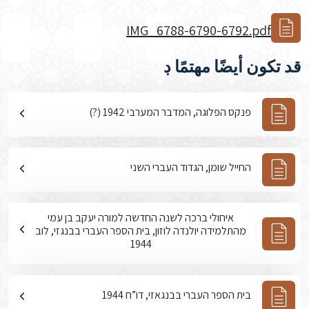
IMG_6788-6790-6792.pdf
قد تكون أيضًا مهتمًا ڊ
פנקס הפלוגה, המדבר המערבי 1942 (?)
החייל שומן, הגדוד העברי השני
איחולי ברכה לשנה החדשה למורה יעקב בן עמי
מהתלמידה יולנדה לוזון, בית הספר העברי בבנגזי, לוב
1944
בית הספר העברי בבנגאזי, דו”ח 1944