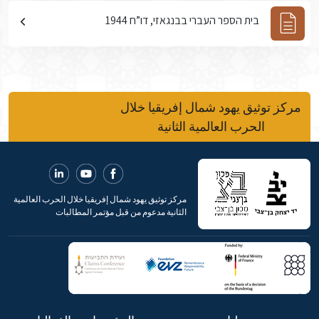
בית הספר העברי בבנגאזי, דו”ח 1944
مركز توثيق يهود شمال إفريقيا خلال
الحرب العالمية الثانية
مركز توثيق يهود شمال إفريقيا خلال الحرب العالمية
الثانية مدعوم من قبل مؤتمر المطالبات