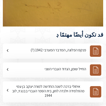
قد تكون أيضًا مهتمًا ڊ
פנקס הפלוגה, המדבר המערבי 1942 (?)
החייל שומן, הגדוד העברי השני
איחולי ברכה לשנה החדשה למורה יעקב בן עמי
מהתלמידה יולנדה לוזון, בית הספר העברי בבנגזי, לוב
1944