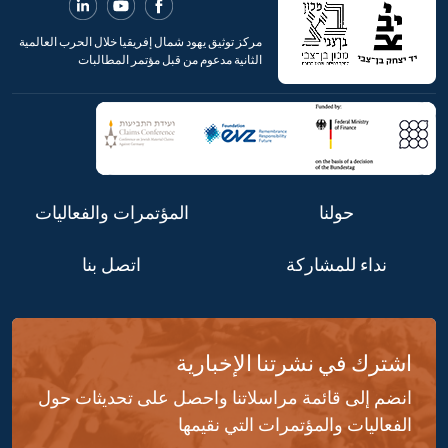
مركز توثيق يهود شمال إفريقيا خلال الحرب العالمية
الثانية مدعوم من قبل مؤتمر المطالبات
حولنا
المؤتمرات والفعاليات
نداء للمشاركة
اتصل بنا
اشترك في نشرتنا الإخبارية
انضم إلى قائمة مراسلاتنا واحصل على تحديثات حول
الفعاليات والمؤتمرات التي نقيمها