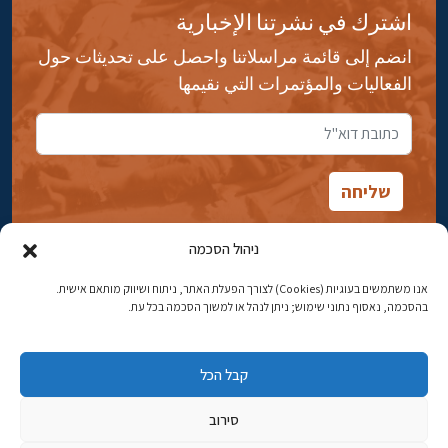
اشترك في نشرتنا الإخبارية
انضم إلى قائمة مراسلاتنا واحصل على تحديثات حول
الفعاليات والمؤتمرات التي نقيمها
ניהול הסכמה
אנו משתמשים בעוגיות (Cookies) לצורך הפעלת האתר, ניתוח ושיווק מותאם אישית.
شارع ابن جبيرول، رحافيا ١٤ أورشليم - القدس
בהסכמה, נאסוף נתוני שימוש; ניתן לנהל או למשוך הסכמה בכל עת.
هاتف:
02-5398869
קבל הכל
البريد الإلكتروني:
najww2@ybz.org.il
סירוב