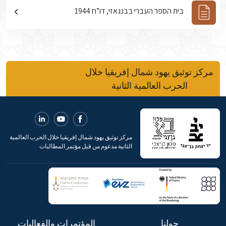
בית הספר העברי בבנגאזי, דו”ח 1944
مركز توثيق يهود شمال إفريقيا خلال
الحرب العالمية الثانية
مركز توثيق يهود شمال إفريقيا خلال الحرب العالمية
الثانية مدعوم من قبل مؤتمر المطالبات
حولنا
المؤتمرات والفعاليات