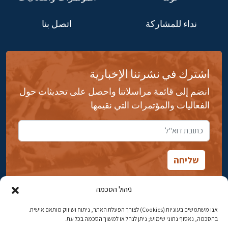
نداء للمشاركة
اتصل بنا
اشترك في نشرتنا الإخبارية
انضم إلى قائمة مراسلاتنا واحصل على تحديثات حول
الفعاليات والمؤتمرات التي نقيمها
ניהול הסכמה
אנו משתמשים בעוגיות (Cookies) לצורך הפעלת האתר, ניתוח ושיווק מותאם אישית.
شارع ابن جبيرول، رحافيا ١٤ أورشليم - القدس
בהסכמה, נאסוף נתוני שימוש; ניתן לנהל או למשוך הסכמה בכל עת.