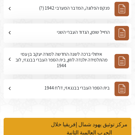
פנקס הפלוגה, המדבר המערבי 1942 (?)
החייל שומן, הגדוד העברי השני
איחולי ברכה לשנה החדשה למורה יעקב בן עמי
מהתלמידה יולנדה לוזון, בית הספר העברי בבנגזי, לוב
1944
בית הספר העברי בבנגאזי, דו”ח 1944
مركز توثيق يهود شمال إفريقيا خلال
الحرب العالمية الثانية