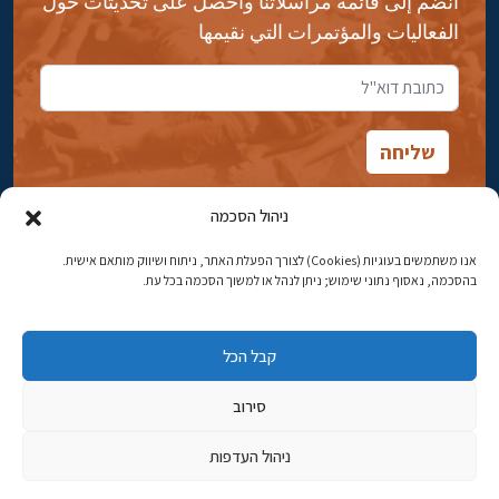
انضم إلى قائمة مراسلاتنا واحصل على تحديثات حول
الفعاليات والمؤتمرات التي نقيمها
ניהול הסכמה
אנו משתמשים בעוגיות (Cookies) לצורך הפעלת האתר, ניתוח ושיווק מותאם אישית.
شارع ابن جبيرول، رحافيا ١٤ أورشليم - القدس
בהסכמה, נאסוף נתוני שימוש; ניתן לנהל או למשוך הסכמה בכל עת.
هاتف:
02-5398869
קבל הכל
البريد الإلكتروني:
najww2@ybz.org.il
סירוב
© جميع الحقوق محفوظة لياد إسحاق بن زفي في أورشليم القدس
ניהול העדפות
פיתוח אתרים