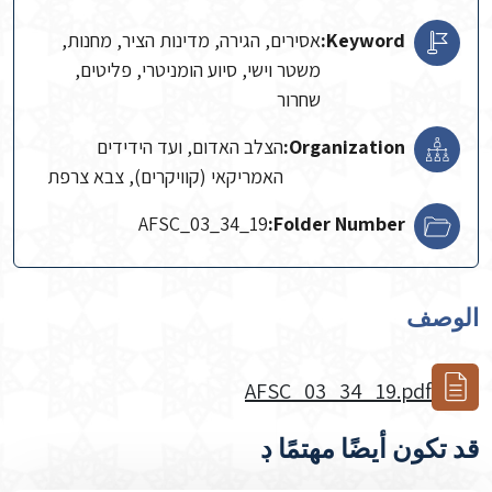
Keyword:
אסירים, הגירה, מדינות הציר, מחנות,
משטר וישי, סיוע הומניטרי, פליטים,
שחרור
Organization:
הצלב האדום, ועד הידידים
האמריקאי (קוויקרים), צבא צרפת
AFSC_03_34_19
Folder Number:
الوصف
AFSC_03_34_19.pdf
قد تكون أيضًا مهتمًا ڊ