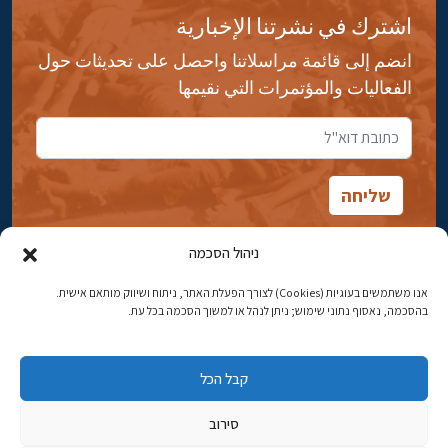
اشترك في نشرتنا الإخبارية
انضم إلى قائمة مراسلاتنا واحصل على تحديثات حول
الفعاليات والمؤتمرات التي نقيمها
ניהול הסכמה
אנו משתמשים בעוגיות (Cookies) לצורך הפעלת האתר, ניתוח ושיווק מותאם אישית.
شارع ابن جبيرول، رحافيا ١٤ أورشليم - القدس
בהסכמה, נאסוף נתוני שימוש; ניתן לנהל או למשוך הסכמה בכל עת.
هاتف:
02-5398869
קבל הכל
البريد الإلكتروني:
najww2@ybz.org.il
סירוב