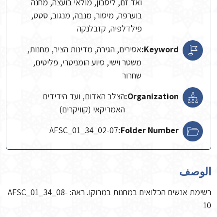
ואד זם, ליסבון, מולאי בועצה, מחנה
בוערפה, מיסור, מנבה, מנגוב, סטט,
פילדלפיה, קזבלנקה
Keyword:
אסירים, הגירה, מדינות הציר, מחנות,
משטר וישי, סיוע הומניטרי, פליטים,
שחרור
Organization:
הצלב האדום, ועד הידידים
האמריקאי (קוויקרים)
AFSC_01_34_02-07
Folder Number:
الوصف
רשימת אנשים הכלואים במחנות במרוקו. ראה: AFSC_01_34_08-
10