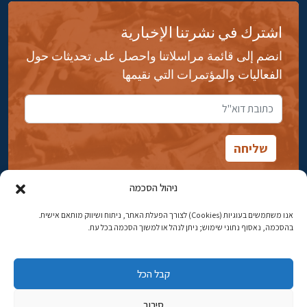
اشترك في نشرتنا الإخبارية
انضم إلى قائمة مراسلاتنا واحصل على تحديثات حول
الفعاليات والمؤتمرات التي نقيمها
ניהול הסכמה
אנו משתמשים בעוגיות (Cookies) לצורך הפעלת האתר, ניתוח ושיווק מותאם אישית.
شارع ابن جبيرول، رحافيا ١٤ أورشليم - القدس
בהסכמה, נאסוף נתוני שימוש; ניתן לנהל או למשוך הסכמה בכל עת.
هاتف:
02-5398869
קבל הכל
البريد الإلكتروني:
najww2@ybz.org.il
סירוב