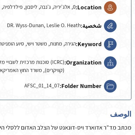
Location:
0, אלג'יריה, ג'נבה, ליסבון, פילדלפיה, קזבלנקה
شخصية:
DR. Wyss-Dunan, Leslie O. Heath
Keyword:
הגירה, מחנות, משטר וישי, סיוע הומניטר
Organization:
(ICRC) סוכנות מרכזית לשבוי
(קוויקרים), משרד החוץ האמריקאי
AFSC_01_14_07
Folder Number:
الوصف
מכתב מד"ר אדוארד ויס-דונאנט של הצלב האדום ללסלי ה