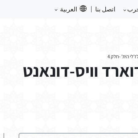
حرب
اتصل بنا
العربية
’לי הית’ -חלק 4
ארד וויס-דונאנט