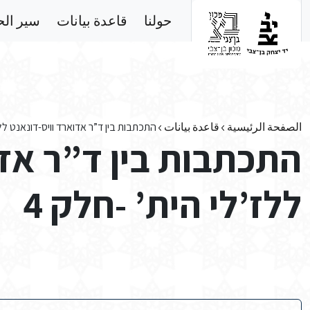
Skip to main conten
حولنا
قاعدة بيانات
سير ال
الصفحة الرئيسية
قاعدة بيانات
התכתבות בין ד”ר אדוארד וויס-דונאנט ללז
התכתבות בין ד”ר אדו
ללז’לי הית’ -חלק 4