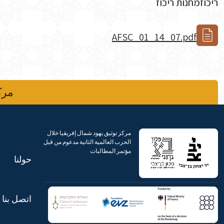
ריכוזמחנות ריכוז
AFSC_01_14_07.pdf
مركز
مركز توثيق يهود شمال إفريقيا خلال
الحرب العالمية الثانية مدعوم من قبل
مؤتمر المطالبات
حولنا
اتصل بنا