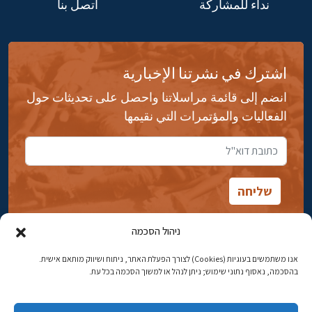
نداء للمشاركة
اتصل بنا
اشترك في نشرتنا الإخبارية
انضم إلى قائمة مراسلاتنا واحصل على تحديثات حول
الفعاليات والمؤتمرات التي نقيمها
ניהול הסכמה
אנו משתמשים בעוגיות (Cookies) לצורך הפעלת האתר, ניתוח ושיווק מותאם אישית.
شارع ابن جبيرول، رحافيا ١٤ أورشليم - القدس
בהסכמה, נאסוף נתוני שימוש; ניתן לנהל או למשוך הסכמה בכל עת.
هاتف:
02-5398869