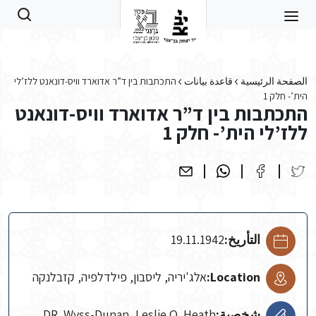
Skip to main conten
الصفحة الرئيسية
قاعدة بيانات
התכתבות בין ד”ר אדוארד וויס-דונאנט ללז’לי
הית’- חלק 1
התכתבות בין ד”ר אדוארד וויס-דונאנט
ללז’לי הית’- חלק 1
التأريخ:
19.11.1942
Location:
אלג'יריה, ליסבון, פילדלפיה, קזבלנקה
شخصية:
DR. Wyss-Dunan, Leslie O. Heath