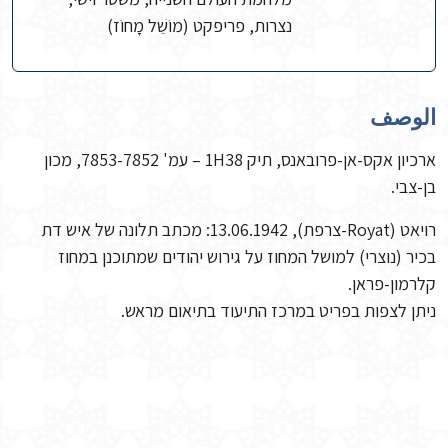
נצרות, פריפקט (מוֹשֵׁל מָחוֹז)
الوصف
ארכיון אקס-אן-פרובאנס, תיק 1H38 – עמ' 7853-7852, מכון
בן-צבי.
רויאט (Royat-צרפת), 13.06.1942: מכתב תלונה של איש דת
בכיר (נוצרי) למושל המחוז על גירוש יהודים שמתוכנן במחוז
קלרמון-פראן.
ניתן לצפות בפריט במרכז התיעוד בתיאום מראש.