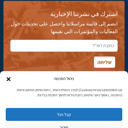
اشترك في نشرتنا الإخبارية
انضم إلى قائمة مراسلاتنا واحصل على تحديثات حول
الفعاليات والمؤتمرات التي نقيمها
ניהול הסכמה
אנו משתמשים בעוגיות (Cookies) לצורך הפעלת האתר, ניתוח ושיווק מותאם אישית.
شارع ابن جبيرول، رحافيا ١٤ أورشليم - القدس
בהסכמה, נאסוף נתוני שימוש; ניתן לנהל או למשוך הסכמה בכל עת.
هاتف:
02-5398869
קבל הכל
البريد الإلكتروني:
najww2@ybz.org.il
סירוב