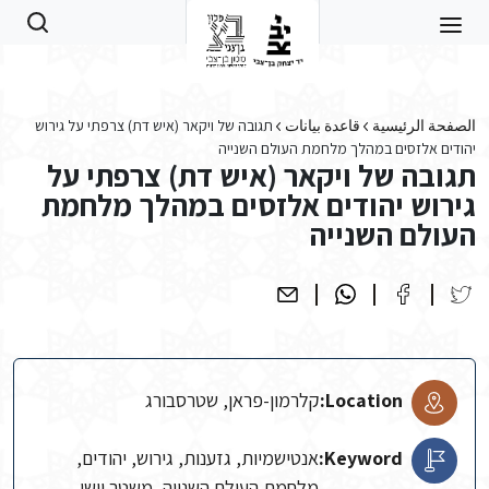
Skip to main conten
الصفحة الرئيسية
قاعدة بيانات
תגובה של ויקאר (איש דת) צרפתי על גירוש
יהודים אלזסים במהלך מלחמת העולם השנייה
תגובה של ויקאר (איש דת) צרפתי על
גירוש יהודים אלזסים במהלך מלחמת
העולם השנייה
Location:
קלרמון-פראן, שטרסבורג
Keyword:
אנטישמיות, גזענות, גירוש, יהודים,
מלחמת העולם השנייה, משטר וישי,