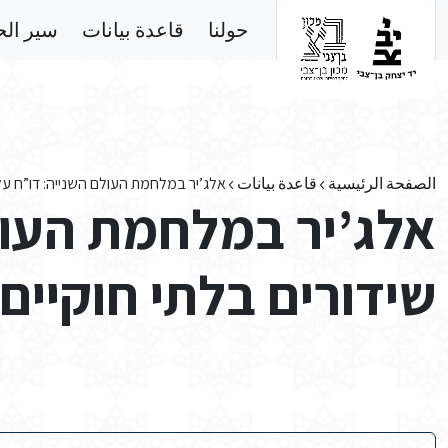
Skip to main conten
حولنا
قاعدة بيانات
سير ال
الصفحة الرئيسية
قاعدة بيانات
אלג’יר במלחמת העולם השנייה: דו”ח על 
אלג’יר במלחמת העול
שידורים בלתי חוקיים 