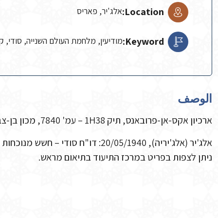
Location:
אלג'יר, פאריס
Keyword:
מודיעין, מלחמת העולם השנייה, סודי, קו
الوصف
ארכיון אקס-אן-פרובאנס, תיק 1H38 – עמ' 7840, מכון בן-צבי.
אלג'יר (אלג'יריה), 20/05/1940: דו"ח סודי – חשש מנוכחות משת"פים מטעם גרמניה באלג'יריה.
ניתן לצפות בפריט במרכז התיעוד בתיאום מראש.