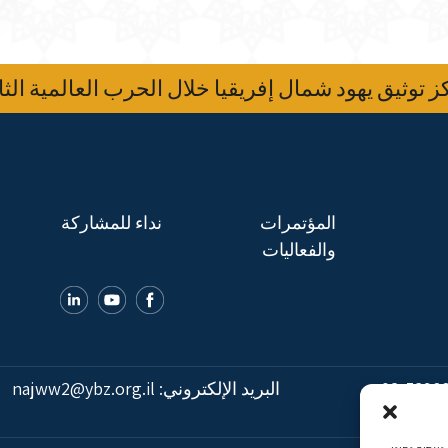
 توثيق يهود شمال إفريقيا خلال الحرب العالمية الثا
المؤتمرات
نداء للمشاركة
والفعاليات
02-5398
البريد الإلكتروني:
najww2@ybz.org.il