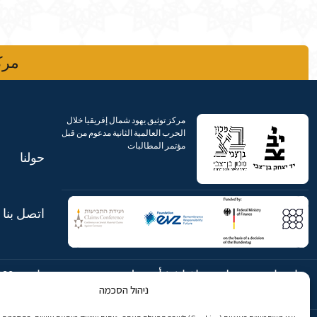
مركز
مركز توثيق يهود شمال إفريقيا خلال
الحرب العالمية الثانية مدعوم من قبل
مؤتمر المطالبات
حولنا
اتصل بنا
شارع ابن جبيرول، رحافيا ١٤ أورشليم
هاتف:
869
ניהול הסכמה
- القدس