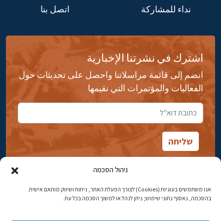
نداء للمشاركة
اتصل بنا
اشترك في نشرتنا الإخبارية
انضم إلى قائمة مراسلاتنا واحصل على تحديثات حول
الفعاليات والمؤتمرات التي نقيمها
ניהול הסכמה
אנו משתמשים בעוגיות (Cookies) לצורך הפעלת האתר, ניתוח ושיווק מותאם אישית.
شارع ابن جبيرول، رحافيا ١٤ أورشليم - القدس
בהסכמה, נאסוף נתוני שימוש; ניתן לנהל או למשוך הסכמה בכל עת.
هاتف:
02-5398869