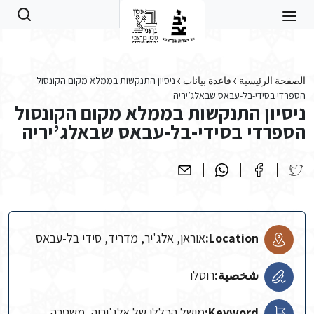
Skip to main conten
الصفحة الرئيسية
قاعدة بيانات
ניסיון התנקשות בממלא מקום הקונסול
הספרדי בסידי-בל-עבאס שבאלג’יריה
ניסיון התנקשות בממלא מקום הקונסול
הספרדי בסידי-בל-עבאס שבאלג’יריה
Location:
אוראן, אלג'יר, מדריד, סידי בל-עבאס
شخصية:
רוסלו
Keyword:
מושל הכללי של אלג'יריה, משטרה,