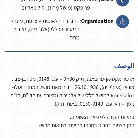
פריפקט (מוֹשֵׁל מָחוֹז), קולוניאליזם
Organization:
הג'נדריה הלאומית – צרפת, מינהל
הביטחון הכללי (אלג'יריה), נציבות
מחוז
الوصف
ארכיון אקס-אן-פרובאנס, תיק 9h36 – עמ' 0148, מכון בן-צבי.
אוראן (אלג'יריה), 26.10.1936: דו"ח מאת מושל המחוז רוסלו-
Rousselot למושל כללי של אלג'יריה (מצורף עם הדו"ח, דו"ח
נוסף – ראו עמ' 0150-0149, באותו תיק).
פתיחת חקירה למציאת האשמים.
ניתן לצפות בפריט במרכז התיעוד בתיאום מראש.