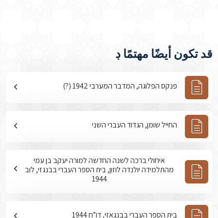
قد تكون أيضًا مهتمًا ڊ
פנקס הפלוגה, המדבר המערבי 1942 (?)
החייל שומן, הגדוד העברי השני
איחולי ברכה לשנה החדשה למורה יעקב בן עמי
מהתלמידה יולנדה לוזון, בית הספר העברי בבנגזי, לוב
1944
בית הספר העברי בבנגאזי, דו”ח 1944