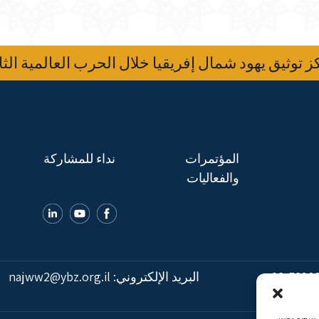
 توثيق يهود شمال إفريقيا خلال الحرب العالمية الثا
المؤتمرات
نداء للمشاركة
والفعاليات
02-5398
البريد الإلكتروني:
najww2@ybz.org.il