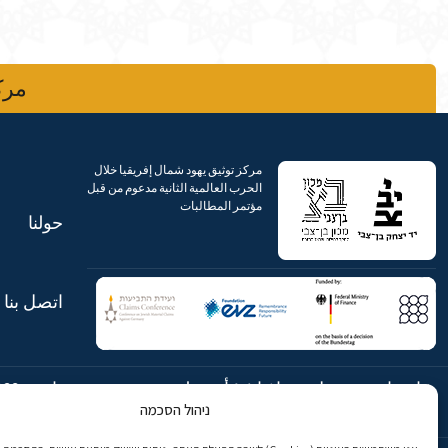
مركز
مركز توثيق يهود شمال إفريقيا خلال
الحرب العالمية الثانية مدعوم من قبل
مؤتمر المطالبات
حولنا
اتصل بنا
شارع ابن جبيرول، رحافيا ١٤ أورشليم
هاتف:
869
ניהול הסכמה
- القدس