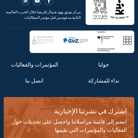
مركز توثيق يهود شمال إفريقيا خلال الحرب العالمية
الثانية مدعوم من قبل مؤتمر المطالبات
حولنا
المؤتمرات والفعاليات
نداء للمشاركة
اتصل بنا
اشترك في نشرتنا الإخبارية
انضم إلى قائمة مراسلاتنا واحصل على تحديثات حول
الفعاليات والمؤتمرات التي نقيمها