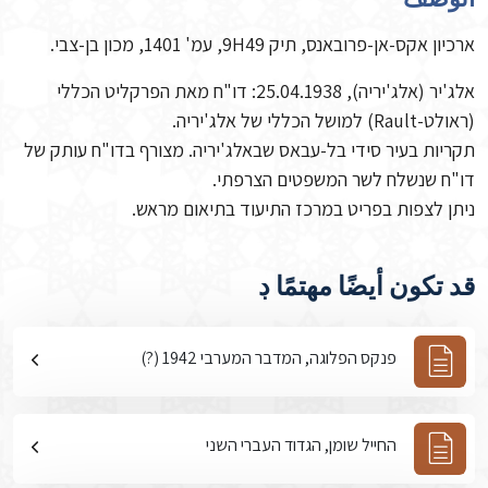
ארכיון אקס-אן-פרובאנס, תיק 9H49, עמ' 1401, מכון בן-צבי.
אלג'יר (אלג'יריה), 25.04.1938: דו"ח מאת הפרקליט הכללי
(ראולט-Rault) למושל הכללי של אלג'יריה.
תקריות בעיר סידי בל-עבאס שבאלג'יריה. מצורף בדו"ח עותק של
דו"ח שנשלח לשר המשפטים הצרפתי.
ניתן לצפות בפריט במרכז התיעוד בתיאום מראש.
قد تكون أيضًا مهتمًا ڊ
פנקס הפלוגה, המדבר המערבי 1942 (?)
החייל שומן, הגדוד העברי השני