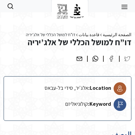
Skip to main conten
الصفحة الرئيسية
قاعدة بيانات
דו”ח למושל הכללי של אלג’יריה
דו”ח למושל הכללי של אלג’יריה
Location:
אלג'יר, סידי בל-עבאס
Keyword:
קולוניאליזם
الوصف