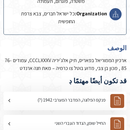
משטרה, פוגרום, תעמולה
Organization:
כל ישראל חברים, צבא צרפת
החופשית
الوصف
ארכיון הממוריאל בפאריס, תיק אלג'יריה CCCLXXXV, עמודים 76-
85 , מכון בן צבי, מדוע בוטל צו כרמיה – מאת חנה ארנדט
قد تكون أيضًا مهتمًا ڊ
פנקס הפלוגה, המדבר המערבי 1942 (?)
החייל שומן, הגדוד העברי השני