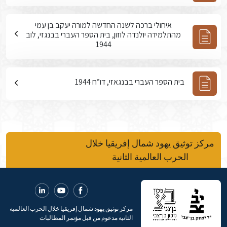
איחולי ברכה לשנה החדשה למורה יעקב בן עמי
מהתלמידה יולנדה לוזון, בית הספר העברי בבנגזי, לוב
1944
בית הספר העברי בבנגאזי, דו”ח 1944
مركز توثيق يهود شمال إفريقيا خلال
الحرب العالمية الثانية
مركز توثيق يهود شمال إفريقيا خلال الحرب العالمية
الثانية مدعوم من قبل مؤتمر المطالبات