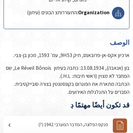
Organization:
התעוררותצ הבונים (עיתון)
الوصف
ארכיון אקס-אן-פרובאנס, תיק 9H53, עמ' 1593, מכון בן-צבי.
בון (אנאבה), 13.08.1934: כתבה בעיתון Le Réveil Bônois, שם
המחבר לא מצוין (ראשי תיבות: H.L.).
הכתבה מתארת את הפוגרום בקונסטנטין בצורה סובייקטיבית.
הסברים על התגלגלות האירועים.
قد تكون أيضًا مهتمًا ڊ
פנקס הפלוגה, המדבר המערבי 1942 (?)