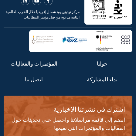
مركز توثيق يهود شمال إفريقيا خلال الحرب العالمية
الثانية مدعوم من قبل مؤتمر المطالبات
حولنا
المؤتمرات والفعاليات
نداء للمشاركة
اتصل بنا
اشترك في نشرتنا الإخبارية
انضم إلى قائمة مراسلاتنا واحصل على تحديثات حول
الفعاليات والمؤتمرات التي نقيمها