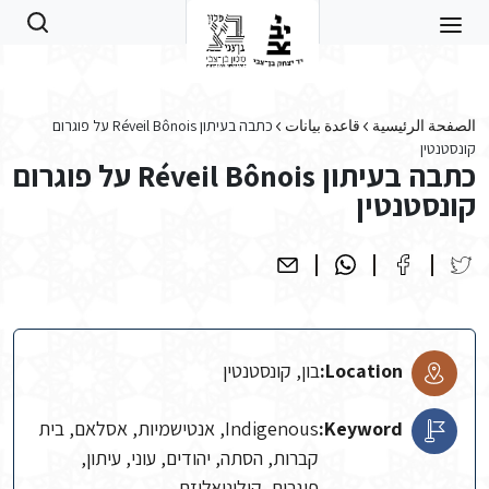
Skip to main conten
الصفحة الرئيسية
قاعدة بيانات
כתבה בעיתון Réveil Bônois על פוגרום
קונסטנטין
כתבה בעיתון Réveil Bônois על פוגרום
קונסטנטין
Location:
בון, קונסטנטין
Keyword:
Indigenous, אנטישמיות, אסלאם, בית
קברות, הסתה, יהודים, עוני, עיתון,
פוגרום, קולוניאליזם