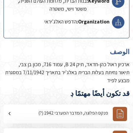
Keyword:
בנות הברית, מלחמת העולם השנייה,
משטר וישי, משטרה
Organization:
הדפש האלג'יראי
الوصف
ארכיון ראול כהן-חדאד, תיק B 24, עמוד 716, מכון בן צבי,
תיאור נחיתת בעלות הברית באלג'יר בתאריך 7/11/1942 במסגרת
מבצע לפיד
قد تكون أيضًا مهتمًا ڊ
פנקס הפלוגה, המדבר המערבי 1942 (?)