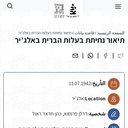
Skip to main conten
الصفحة الرئيسية
قاعدة بيانات
תיאור נחיתת בעלות הברית באלג’יר
תיאור נחיתת בעלות הברית באלג’יר
التأريخ:
11.07.1942
Location:
אלג'יר
شخصية:
דרלן פרנסוא, כהן-חדאד ראול