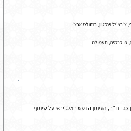
צ'רצ'יל וינסטון, רוזוולט ארצ'י
 צו כרמיה, תעמולה
ן-חדאד, תיק B 24, עמודים 680–669 מכון בן צבי דו"ח, העיתון הדפש האלג'יראי על שיתוף