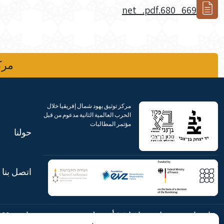
669_680.net_.pdf
مركز
مركز توثيق يهود شمال إفريقيا خلال
الحرب العالمية الثانية مدعوم من قبل
مؤتمر المطالبات
حولنا
اتصل بنا
شارع ابن جبيرول، رحافيا ١٤ أورشليم
هاتف:
869