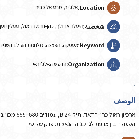
Location:
אלג'יר, מרס אל כביר
شخصية:
היטלר אדולף, כהן-חדאד ראול, סטלין יוסף, 
Keyword:
אספקה, הפצצה, מלחמת העולם השנייה,
Organization:
הדפש האלג'יראי
الوصف
ארכיון ראול כה
הפעולה בין צרפת לגרמניה הנאצית: פרק שלישי