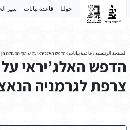
Skip to main conten
حولنا
قاعدة بيانات
سير ال
الصفحة الرئيسية
قاعدة بيانات
הדפש האלג'יראי על שיתוף הפעולה בין 
הדפש האלג’יראי על ש
צרפת לגרמניה הנאצי