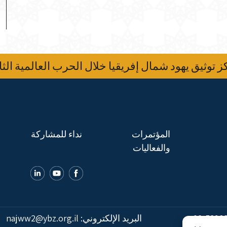
 توثيق يهود شمال إفريقيا خلال الحرب العالمية الثا
المؤتمرات
نداء للمشاركة
والفعاليات
02-5398
البريد الإلكتروني:
najww2@ybz.org.il