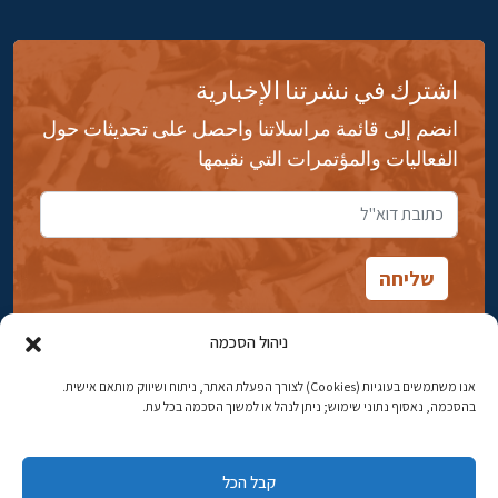
اشترك في نشرتنا الإخبارية
انضم إلى قائمة مراسلاتنا واحصل على تحديثات حول
الفعاليات والمؤتمرات التي نقيمها
ניהול הסכמה
אנו משתמשים בעוגיות (Cookies) לצורך הפעלת האתר, ניתוח ושיווק מותאם אישית.
شارع ابن جبيرول، رحافيا ١٤ أورشليم - القدس
בהסכמה, נאסוף נתוני שימוש; ניתן לנהל או למשוך הסכמה בכל עת.
هاتف:
02-5398869
קבל הכל
البريد الإلكتروني:
najww2@ybz.org.il