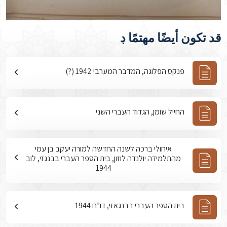
قد تكون أيضًا مهتمًا ڊ
פנקס הפלוגה, המדבר המערבי 1942 (?)
החייל שומן, הגדוד העברי השני
איחולי ברכה לשנה החדשה למורה יעקב בן עמי
מהתלמידה יולנדה לוזון, בית הספר העברי בבנגזי, לוב
1944
בית הספר העברי בבנגאזי, דו”ח 1944